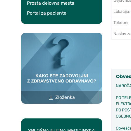
Dejavnos
Prosta delovna mesta
Lokacija:
Portal za paciente
Telefon:
Naslov za
Obves
NAROČAN
Zloženka
PO TELE
ELEKTRO
PO POŠTI
OSEBNO-
Obvešča
SPLOŠNA NUJNA MEDICINSKA