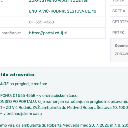
TOREK
t:
ZDRAVSTVENO VARSTVO ŽENSK
SREDA
ENOTA VIČ-RUDNIK, ŠESTOVA UL. 10
ČETRTE
01-555-4568
PETEK
 naročanje:
https://portal.zd-lj.si
Opomb
ZDRAVN
tilo zdravnika:
JE na pregled je možno:
FONU: 01 555 4568 - v ordinacijskem času
NSKO PO PORTALU, ki je namenjen naročanju na pregled in opisovanju
 - ZD Vič Rudnik, ZVŽ, ambulanta dr. Medved Robert, Šestova 10, 1000
 v ordinacijskem času
mo vas, da ambulanta dr. Roberta Medveda med 20. 7. 2026 in 7. 8. 2