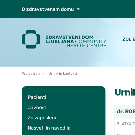
Skoči do osrednje vsebine
O zdravstvenem domu
ZDL 
Prva stran
Urniki in kontakti
Urni
Pacienti
Javnost
dr. RO
Za zaposlene
ZLATKA P
Nasveti in navodila