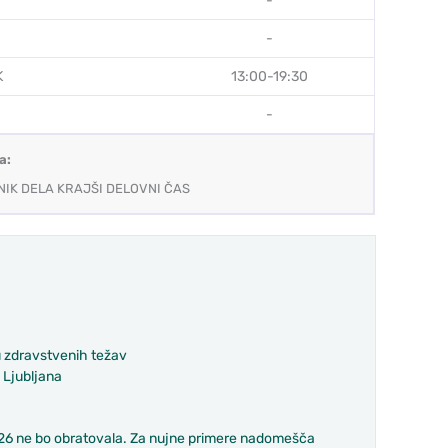
-
-
K
13:00-19:30
-
a:
IK DELA KRAJŠI DELOVNI ČAS
 zdravstvenih težav
 Ljubljana
026 ne bo obratovala. Za nujne primere nadomešča