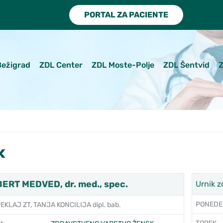
PORTAL ZA PACIENTE
Bežigrad
ZDL Center
ZDL Moste-Polje
ZDL Šentvid
Z
k
BERT MEDVED, dr. med., spec.
Urnik z
PONEDE
EKLAJ ZT, TANJA KONCILIJA dipl. bab.