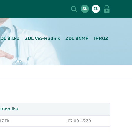
SL
EN
DL Šiška
ZDL Vič-Rudnik
ZDL SNMP
IRROZ
dravnika
LJEK
07:00-13:30