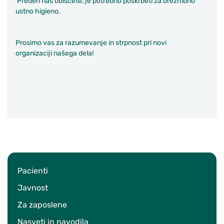
Preden nas obiščete, je potrebno poskrbeti za brezhibno
ustno higieno.
Prosimo vas za razumevanje in strpnost pri novi
organizaciji našega dela!
Pacienti
Javnost
Za zaposlene
Nasveti in navodila