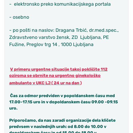
- elektronsko preko komunikacijskega portala
- osebno
- po pošti na naslov: Dragana Trbić, dr.med.spec.,
Zdravstveno varstvo žensk, ZD Ljubljana, PE
Fužine, Preglov trg 14 , 1000 Ljubljana
V primeru urgentne situacije takoj pokličite 112
oziroma se obrnite na urgentno ginekološko
ambulanto v UKC LJ ( 24 ur na dan )
Čas za odmor predviden v popoldanskem času med
17.00-17.15 uro in v dopoldanskem času 09.00 -09.15
uro.
Priporočamo, da nas zaradi organizacije dela kličete
predvsem v naslednjih urah: od 8.00 do 10.00 v
dopoldanskem času in od 15.00 do 18.00 v