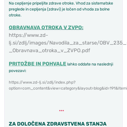
Na cepljenje pripeljite zdrave otroke. Vhod za sistematske
preglede in cepljenja (zdravi) je ločen od vhoda za bolne
otroke.
OBRAVNAVA OTROKA V ZVPO:
https://www.zd-
lj.si/zdlj/images/Navodila_za_starse/OBV_235_
_Obravnava_otroka_v_ZVPO.pdf
PRITOŽBE IN POHVALE
lahko oddate na naslednji
povezavi:
https://www.zd-lj.si/zdlj/index.php?
option=com_content&view=category&layout=blog&id=191&Item
***
ZA DOLOČENA ZDRAVSTVENA STANJA