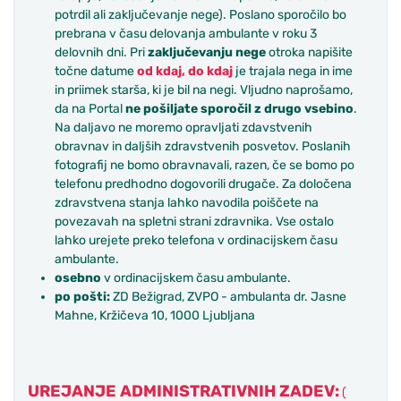
potrdil ali zaključevanje nege). Poslano sporočilo bo
prebrana v času delovanja ambulante v roku 3
delovnih dni. Pri
zaključevanju nege
otroka napišite
točne datume
od kdaj, do kdaj
je trajala nega in ime
in priimek starša, ki je bil na negi. Vljudno naprošamo,
da na Portal
ne pošiljate sporočil z drugo vsebino
.
Na daljavo ne moremo opravljati zdavstvenih
obravnav in daljših zdravstvenih posvetov. Poslanih
fotografij ne bomo obravnavali, razen, če se bomo po
telefonu predhodno dogovorili drugače. Za določena
zdravstvena stanja lahko navodila poiščete na
povezavah na spletni strani zdravnika. Vse ostalo
lahko urejete preko telefona v ordinacijskem času
ambulante.
osebno
v ordinacijskem času ambulante.
po pošti:
ZD Bežigrad, ZVPO - ambulanta dr. Jasne
Mahne, Kržičeva 10, 1000 Ljubljana
UREJANJE ADMINISTRATIVNIH ZADEV:
(