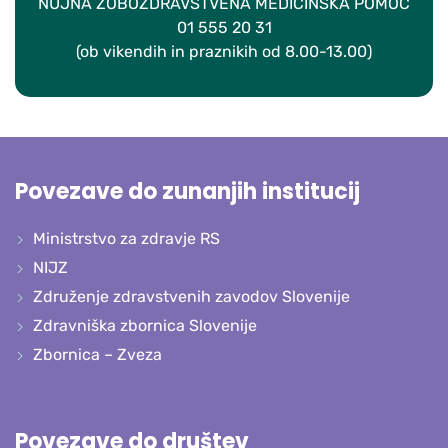
NUJNA ZOBOZDRAVSTVENA MEDICINSKA POMOČ
01 555 20 31
(ob vikendih in praznikih od 8.00-13.00)
Povezave do zunanjih institucij
Ministrstvo za zdravje RS
NIJZ
Združenje zdravstvenih zavodov Slovenije
Zdravniška zbornica Slovenije
Zbornica – Zveza
Povezave do društev