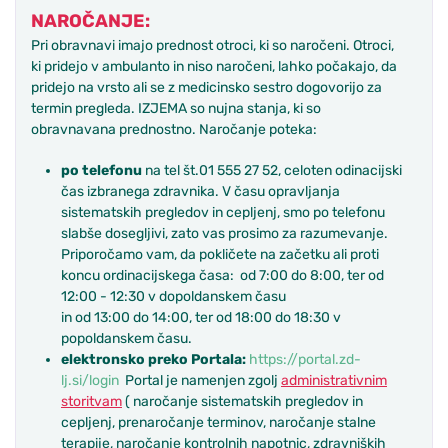
NAROČANJE:
Pri obravnavi imajo prednost otroci, ki so naročeni. Otroci,
ki pridejo v ambulanto in niso naročeni, lahko počakajo, da
pridejo na vrsto ali se z medicinsko sestro dogovorijo za
termin pregleda. IZJEMA so nujna stanja, ki so
obravnavana prednostno. Naročanje poteka:
po telefonu
na tel št.01 555 27 52, celoten odinacijski
čas izbranega zdravnika. V času opravljanja
sistematskih pregledov in cepljenj, smo po telefonu
slabše dosegljivi, zato vas prosimo za razumevanje.
Priporočamo vam, da pokličete na začetku ali proti
koncu ordinacijskega časa: od 7:00 do 8:00, ter od
12:00 - 12:30 v dopoldanskem času
in od 13:00 do 14:00, ter od 18:00 do 18:30 v
popoldanskem času.
elektronsko preko Portala:
https://portal.zd-
lj.si/login
Portal je namenjen zgolj
administrativnim
storitvam
( naročanje sistematskih pregledov in
cepljenj, prenaročanje terminov, naročanje stalne
terapije, naročanje kontrolnih napotnic, zdravniških