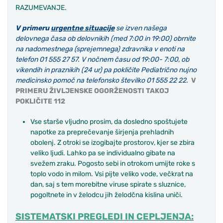
RAZUMEVANJE.
V
primeru
urgentne situacije
se izven našega
delovnega časa ob delovnikih (med 7:00 in 19:00) obrnite
na nadomestnega (sprejemnega) zdravnika v enoti na
telefon 01 555 27 57. V nočnem času od 19:00- 7:00, ob
vikendih in praznikih (24 ur) pa pokličite Pediatrično nujno
medicinsko pomoč na telefonsko številko 01 555 22 22.
V
PRIMERU ŽIVLJENSKE OGORŽENOSTI TAKOJ
POKLIČITE 112
Vse starše vljudno prosim, da dosledno spoštujete
napotke za preprečevanje širjenja prehladnih
obolenj. Z otroki se izogibajte prostorov, kjer se zbira
veliko ljudi. Lahko pa se individualno gibate na
svežem zraku. Pogosto sebi in otrokom umijte roke s
toplo vodo in milom. Vsi pijte veliko vode, večkrat na
dan, saj s tem morebitne viruse spirate s sluznice,
pogoltnete in v želodcu jih želodčna kislina uniči.
SISTEMATSKI PREGLEDI IN CEPLJENJA: