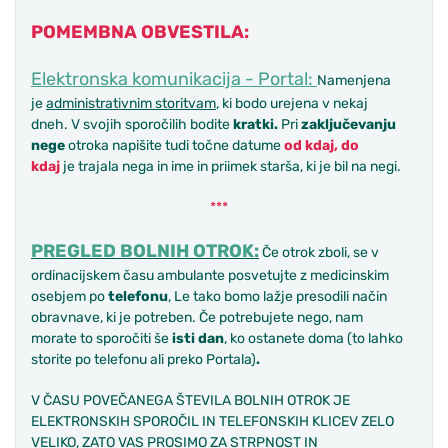
POMEMBNA OBVESTILA:
Elektronska komunikacija - Portal:
Namenjena
je
administrativnim storitvam
, ki bodo urejena v nekaj
dneh. V svojih sporočilih bodite
kratki
.
Pri
zaključevanju
nege
otroka napišite tudi točne datume
od kdaj, do
kdaj
je trajala nega in ime in priimek starša, ki je bil na negi.
***
PREGLED BOLNIH OTROK:
Če otrok zboli, se v
ordinacijskem času ambulante posvetujte z medicinskim
osebjem po
telefonu
, Le tako bomo lažje presodili način
obravnave, ki je potreben. Če potrebujete nego, nam
morate to sporočiti še
isti dan
, ko ostanete doma (to lahko
storite po telefonu ali preko Portala)
.
V ČASU POVEČANEGA ŠTEVILA BOLNIH OTROK JE
ELEKTRONSKIH SPOROČIL IN TELEFONSKIH KLICEV ZELO
VELIKO, ZATO VAS PROSIMO ZA STRPNOST IN