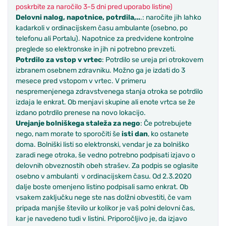
poskrbite za naročilo 3-5 dni pred uporabo listine)
Delovni nalog, napotnice, potrdila,..
.: naročite jih lahko
kadarkoli v ordinacijskem času ambulante (osebno, po
telefonu ali Portalu). Napotnice za predvidene kontrolne
preglede so elektronske in jih ni potrebno prevzeti.
Potrdilo za vstop v vrtec
: Potrdilo se ureja pri otrokovem
izbranem osebnem zdravniku. Možno ga je izdati do 3
mesece pred vstopom v vrtec. V primeru
nespremenjenega zdravstvenega stanja otroka se potrdilo
izdaja le enkrat. Ob menjavi skupine ali enote vrtca se že
izdano potrdilo prenese na novo lokacijo.
Urejanje bolniškega staleža za nego
: Če potrebujete
nego, nam morate to sporočiti še
isti dan
, ko ostanete
doma. Bolniški listi so elektronski, vendar je za bolniško
zaradi nege otroka, še vedno potrebno podpisati izjavo o
delovnih obveznostih obeh strašev. Za podpis se oglasite
osebno v ambulanti v ordinacijskem času. Od 2.3.2020
dalje boste omenjeno listino podpisali samo enkrat. Ob
vsakem zaključku nege ste nas dolžni obvestiti, če vam
pripada manjše število ur kolikor je vaš polni delovni čas,
kar je navedeno tudi v listini. Priporočljivo je, da izjavo