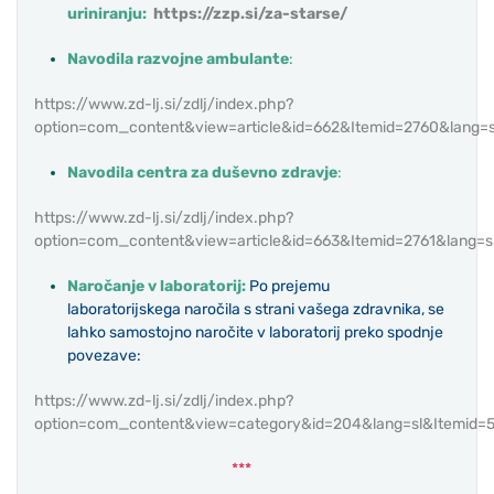
uriniranju:
https://zzp.si/za-starse/
Navodila razvojne ambulante
:
https://www.zd-lj.si/zdlj/index.php?
option=com_content&view=article&id=662&Itemid=2760&lang=s
Navodila centra za duševno zdravje
:
https://www.zd-lj.si/zdlj/index.php?
option=com_content&view=article&id=663&Itemid=2761&lang=s
Naročanje v laboratorij:
P
o prejemu
laboratorijskega naročila s strani vašega zdravnika, se
lahko samostojno naročite v laboratorij preko spodnje
povezave:
https://www.zd-lj.si/zdlj/index.php?
option=com_content&view=category&id=204&lang=sl&Itemid=
***