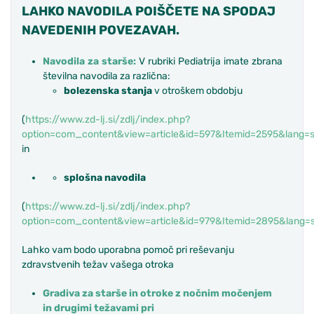
LAHKO NAVODILA POIŠČETE NA SPODAJ
NAVEDENIH POVEZAVAH.
Navodila za starše:
V rubriki Pediatrija imate zbrana
številna navodila za različna:
bolezenska stanja
v otroškem obdobju
(
https://www.zd-lj.si/zdlj/index.php?
option=com_content&view=article&id=597&Itemid=2595&lang=s
in
splošna navodila
(
https://www.zd-lj.si/zdlj/index.php?
option=com_content&view=article&id=979&Itemid=2895&lang=s
Lahko vam bodo uporabna pomoč pri reševanju
zdravstvenih težav vašega otroka
Gradiva za starše in otroke z nočnim močenjem
in drugimi težavami pri