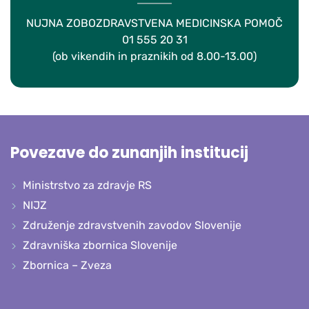
NUJNA ZOBOZDRAVSTVENA MEDICINSKA POMOČ
01 555 20 31
(ob vikendih in praznikih od 8.00-13.00)
Povezave do zunanjih institucij
Ministrstvo za zdravje RS
NIJZ
Združenje zdravstvenih zavodov Slovenije
Zdravniška zbornica Slovenije
Zbornica – Zveza