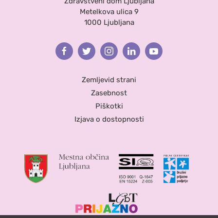
Zdravstveni dom Ljubljana
Metelkova ulica 9
1000 Ljubljana
Facebook
Twitter
Instagram
Linkedin
Youtube
Zemljevid strani
Zasebnost
Piškotki
Izjava o dostopnosti