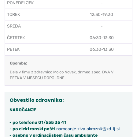
PONEDELJEK
-
TOREK
12:30-19:30
SREDA
-
ČETRTEK
06:30-13:30
PETEK
06:30-13:30
Opomba:
Dela v timu z zdravnico Mojco Novak, dr.med.spec. DVA V
PETKA V MESECU DOPOLDNE.
Obvestilo zdravnika:
NAROČANJE
- po telefonu 01/555 35 41
- po elektronski pošti
narocanje.
ziva.okroznik
@zd-lj.si
- osebno v ordinacijskem času ambulante