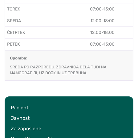
TOREK
07:00-13:00
SREDA
12:00-18:00
ČETRTEK
12:00-18:00
PETEK
07:00-13:00
Opomba:
SREDA PO RAZPOREDU. ZDRAVNICA DELA TUDI NA
MAMOGRAFIJI, UZ DOJK IN UZ TREBUHA
Pacienti
Javnost
Za zaposlene