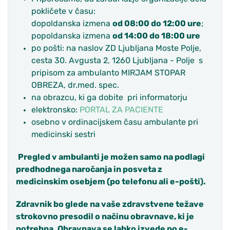
pokličete v času:
dopoldanska izmena
od 08:00 do 12:00 ure
;
popoldanska izmena
od 14:00 do 18:00 ure
po pošti: na naslov ZD Ljubljana Moste Polje,
cesta 30. Avgusta 2, 1260 Ljubljana - Polje s
pripisom za ambulanto MIRJAM STOPAR
OBREZA, dr.med. spec.
na obrazcu, ki ga dobite pri informatorju
elektronsko:
PORTAL ZA PACIENTE
osebno v ordinacijskem času ambulante pri
medicinski sestri
Pregled v ambulanti je možen samo na podlagi
predhodnega naročanja in posveta z
medicinskim osebjem (po telefonu ali e-pošti)
.
Zdravnik bo glede na vaše zdravstvene težave
strokovno presodil o načinu obravnave, ki je
potrebna. Obravnava se lahko izvede po e-