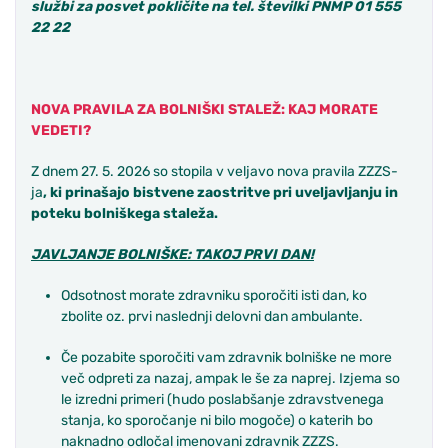
službi za posvet pokličite na tel. številki PNMP 01 555
22 22
NOVA PRAVILA ZA BOLNIŠKI STALEŽ: KAJ MORATE
VEDETI?
Z dnem 27. 5. 2026 so stopila v veljavo nova pravila ZZZS-
ja
, ki prinašajo bistvene zaostritve pri uveljavljanju in
poteku bolniškega staleža.
JAVLJANJE BOLNIŠKE: TAKOJ PRVI DAN!
Odsotnost morate zdravniku sporočiti isti dan, ko
zbolite oz. prvi naslednji delovni dan ambulante.
Če pozabite sporočiti vam zdravnik bolniške ne more
več odpreti za nazaj, ampak le še za naprej. Izjema so
le izredni primeri (hudo poslabšanje zdravstvenega
stanja, ko sporočanje ni bilo mogoče) o katerih bo
naknadno odločal imenovani zdravnik ZZZS.