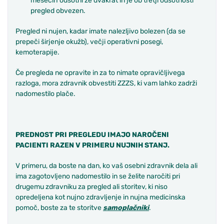
mesecih odsotni že dvakrat in je ob tretji odsotnosti
pregled obvezen.
Pregled ni nujen, kadar imate nalezljivo bolezen (da se
prepeči širjenje okužb), večji operativni posegi,
kemoterapije.
Če pregleda ne opravite in za to nimate opravičljivega
razloga, mora zdravnik obvestiti ZZZS, ki vam lahko zadrži
nadomestilo plače.
PREDNOST PRI PREGLEDU IMAJO NAROČENI
PACIENTI RAZEN V PRIMERU NUJNIH STANJ.
V primeru, da boste na dan, ko vaš osebni zdravnik dela ali
ima zagotovljeno nadomestilo in se želite naročiti pri
drugemu zdravniku za pregled ali storitev, ki niso
opredeljena kot nujno zdravljenje in nujna medicinska
pomoč, boste za te storitve
samoplačniki
.