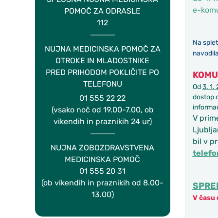
e-komu
POMOČ ZA ODRASLE
112
Na splet
NUJNA MEDICINSKA POMOČ ZA
navodila
OTROKE IN MLADOSTNIKE
PRED PRIHODOM POKLIČITE PO
KOMU
TELEFONU
Od
3. 1.
dostop 
01 555 22 22
informac
(vsako noč od 19.00-7.00, ob
V prime
vikendih in praznikih 24 ur)
Ljublja
bil v p
NUJNA ZOBOZDRAVSTVENA
telefo
MEDICINSKA POMOČ
01 555 20 31
(ob vikendih in praznikih od 8.00-
SPRE
13.00)
V
času 