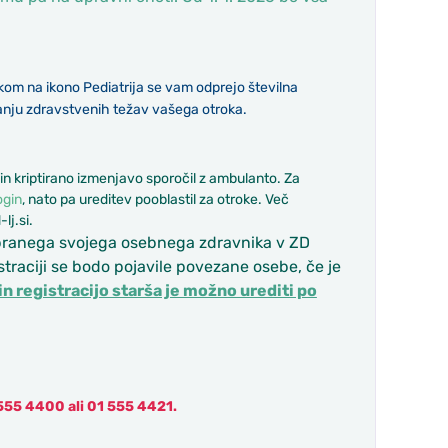
ikom na ikono Pediatrija se vam odprejo številna
vanju zdravstvenih težav vašega otroka.
in kriptirano izmenjavo sporočil z ambulanto. Za
ogin
, nato pa ureditev pooblastil za otroke. Več
-lj.si.
 izbranega svojega osebnega zdravnika v ZD
straciji se bodo pojavile povezane osebe, če je
in registracijo starša je možno urediti po
555 4400 ali 01 555 4421.