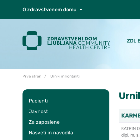
Skoči do osrednje vsebine
O zdravstvenem domu
ZDL 
Prva stran
Urniki in kontakti
Urni
Pacienti
Javnost
KARMEN
Za zaposlene
KATRIN O
Nasveti in navodila
dipl. m. s.