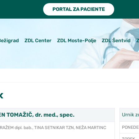
PORTAL ZA PACIENTE
Bežigrad
ZDL Center
ZDL Moste-Polje
ZDL Šentvid
Z
k
 TOMAŽIČ, dr. med., spec.
Urnik z
PONEDE
RAŽEM dipl. bab., TINA SETNIKAR TZN, NEŽA MARTINC