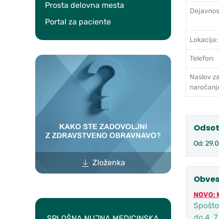
Prosta delovna mesta
Dejavnos
Portal za paciente
Lokacija:
Telefon:
Naslov z
naročanj
Odsot
Od: 29.
Zloženka
Obves
NOVO: 
Spoštov
do 4. 7
SPLOŠNA NUJNA MEDICINSKA