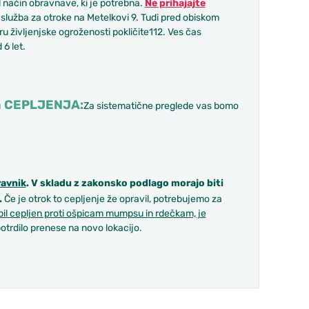
 način obravnave, ki je potrebna.
Ne prihajajte
služba za otroke na Metelkovi 9. Tudi pred obiskom
u življenjske ogroženosti pokličite112. Ves čas
 6 let.
n CEPLJENJA:
Za sistematične preglede vas bomo
ravnik
. V skladu z zakonsko podlago morajo biti
.
Če je otrok to cepljenje že opravil, potrebujemo za
 bil cepljen proti ošpicam mumpsu in rdečkam, je
otrdilo prenese na novo lokacijo.