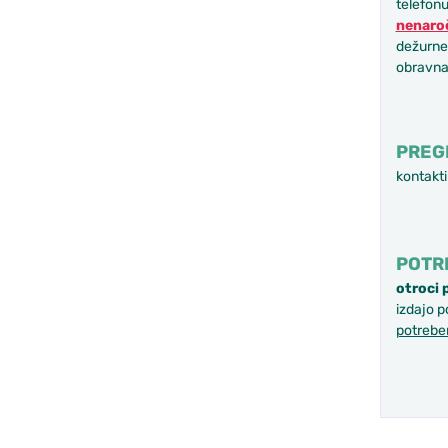
telefonu
nenaroč
dežurne 
obravnav
PREGL
kontakti
POTRD
otroci 
izdajo p
potreben