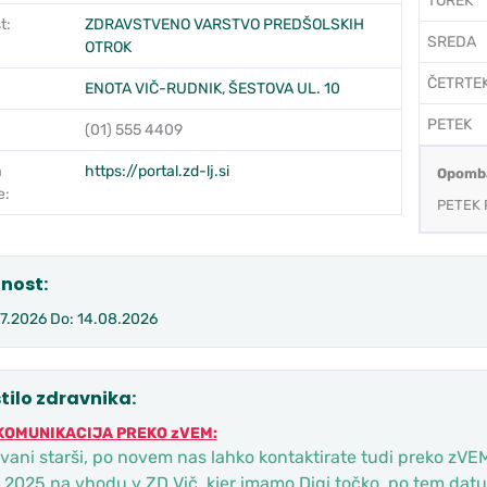
TOREK
t:
ZDRAVSTVENO VARSTVO PREDŠOLSKIH
SREDA
OTROK
ČETRTE
ENOTA VIČ-RUDNIK, ŠESTOVA UL. 10
PETEK
(01) 555 4409
a
https://portal.zd-lj.si
Opomb
e:
PETEK
nost:
07.2026 Do: 14.08.2026
tilo zdravnika:
KOMUNIKACIJA PREKO zVEM:
ani starši, po novem nas lahko kontaktirate tudi preko zVEM. 
. 2025 na vhodu v ZD Vič, kjer imamo Digi točko, po tem datu