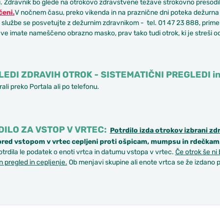
. Zdravnik bo glede na otrokovo zdravstvene težave strokovno presodil
eni.
V nočnem času, preko vikenda in na praznične dni poteka dežurna 
službe se posvetujte z dežurnim zdravnikom - tel. 01 47 23 888, primer
e imate nameščeno obrazno masko, prav tako tudi otrok, ki je streši od
EDI ZDRAVIH OTROK - SISTEMATIČNI PREGLEDI i
rali preko Portala ali po telefonu.
ILO ZA VSTOP V VRTEC:
Potrdilo izda otrokov izbrani zd
pred vstopom v vrtec cepljeni proti ošpicam, mumpsu in rdečkam
otrdila le podatek o enoti vrtca in datumu vstopa v vrtec.
Če otrok še ni
 pregled in cepljenje.
Ob menjavi skupine ali enote vrtca se že izdano p