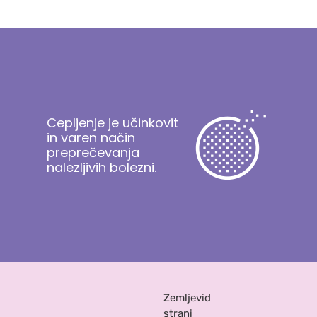
Cepljenje je učinkovit
in varen način
preprečevanja
nalezljivih bolezni.
Zemljevid
strani