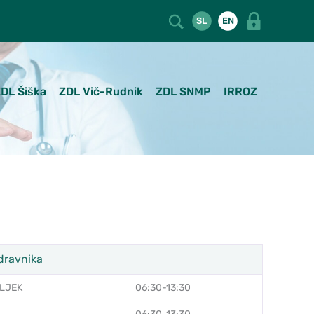
SL
EN
DL Šiška
ZDL Vič-Rudnik
ZDL SNMP
IRROZ
dravnika
LJEK
06:30-13:30