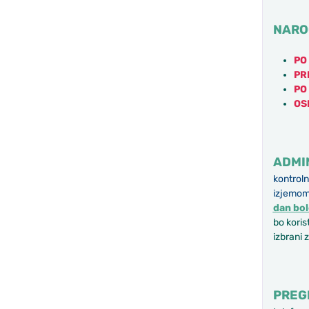
NAROČ
PO
PR
PO 
OS
ADMI
kontroln
izjemom
dan bol
bo koris
izbrani 
PREG