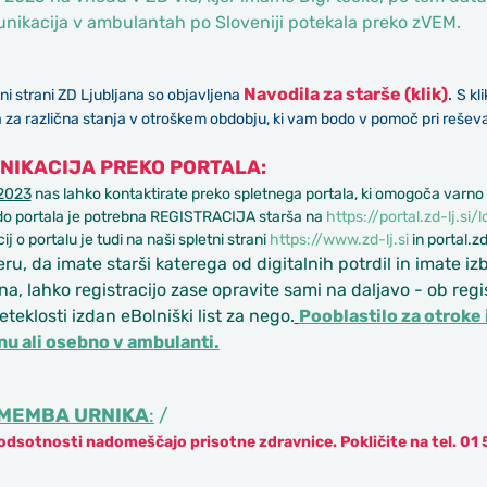
nikacija v ambulantah po Sloveniji potekala preko zVEM.
Navodila za starše (klik)
.
ni strani ZD Ljubljana so objavljena
S kl
 za različna stanja v otroškem obdobju, ki vam bodo v pomoč pri reše
NIKACIJA PREKO PORTALA:
 2023
nas lahko kontaktirate preko spletnega portala, ki omogoča varno 
do portala je potrebna REGISTRACIJA starša na
https://portal.zd-lj.si/l
ij o portalu je tudi na naši spletni strani
https://www.zd-lj.si
in portal.zd
ru, da imate starši katerega od digitalnih potrdil in imate
na, lahko registracijo zase opravite sami na daljavo - ob regi
reteklosti izdan eBolniški list za nego.
Pooblastilo za otroke 
nu ali osebno v ambulanti.
MEMBA URNIKA
:
/
odsotnosti nadomeščajo prisotne zdravnice. Pokličite na tel. 01 