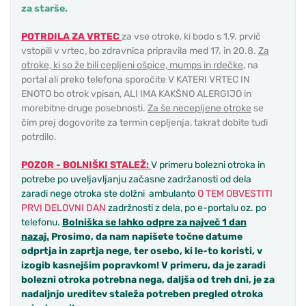
za starše
.
POTRDILA ZA VRTEC
za vse otroke, ki bodo s 1.9. prvič
vstopili v vrtec, bo zdravnica pripravila med 17. in 20.8.
Za
otroke, ki so že bili cepljeni ošpice, mumps in rdečke
, na
portal ali preko telefona sporočite V KATERI VRTEC IN
ENOTO bo otrok vpisan, ALI IMA KAKŠNO ALERGIJO in
morebitne druge posebnosti.
Za še necepljene otroke
se
čim prej dogovorite za termin cepljenja, takrat dobite tudi
potrdilo.
POZOR - BOLNIŠKI STALEŽ:
V primeru bolezni otroka in
potrebe po uveljavljanju začasne zadržanosti od dela
zaradi nege otroka ste dolžni ambulanto
O TEM OBVESTITI
PRVI DELOVNI DAN
zadržnosti z dela, po e-portalu oz. po
telefonu.
Bolniška se lahko odpre za največ 1 dan
nazaj.
Prosimo, da nam napišete točne datume
odprtja in zaprtja nege, ter osebo, ki le-to koristi, v
izogib kasnejšim popravkom! V primeru, da je zaradi
bolezni otroka potrebna nega, daljša od treh dni, je za
nadaljnjo ureditev staleža potreben pregled otroka