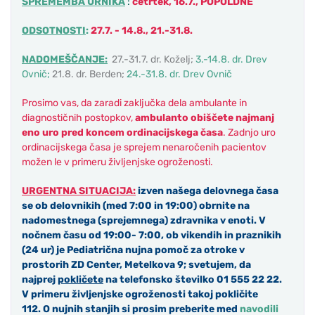
SPREMEMBA URNIKA
:
četrtek, 16.7., POPOLDNE
ODSOTNOSTI
:
27.7. - 14.8., 21.-31.8.
NADOMEŠČANJE:
27.-31.7. dr. Koželj;
3.-14.8. dr. Drev
Ovnič;
21.8. dr. Berden;
24.-31.8. dr. Drev Ovnič
Prosimo vas, da zaradi zaključka dela ambulante in
diagnostičnih postopkov,
ambulanto obiščete
najmanj
eno uro pred koncem ordinacijskega časa
. Zadnjo uro
ordinacijskega časa je sprejem nenaročenih pacientov
možen le v primeru življenjske ogroženosti.
URGENTNA SITUACIJA:
izven našega delovnega časa
se ob delovnikih (med 7:00 in 19:00) obrnite na
nadomestnega (sprejemnega) zdravnika
v enoti. V
nočnem času
od
19:00- 7:00, ob vikendih in praznikih
(24 ur) je
Pediatričn
a nujna pomoč za otroke v
prostorih ZD Center, Metelkova 9; svetujem, da
najprej
pokličete
na telefonsko številko 01 555 22 22.
V primeru življenjske ogroženosti takoj pokličite
112.
O nujnih stanjih si prosim preberite med
navodili