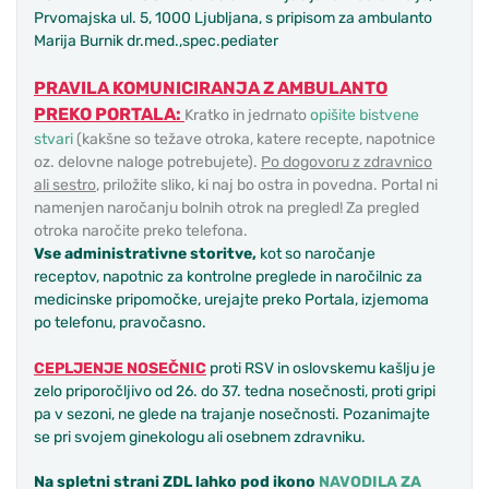
Prvomajska ul. 5, 1000 Ljubljana, s pripisom za ambulanto
Marija Burnik dr.med.,spec.pediater
PRAVILA KOMUNICIRANJA Z AMBULANTO
PREKO PORTALA
:
Kratko in jedrnato
opišite bistvene
stvari
(kakšne so težave otroka, katere recepte, napotnice
oz. delovne naloge potrebujete).
Po dogovoru z zdravnico
ali sestro
, priložite sliko, ki naj bo ostra in povedna. Portal ni
namenjen naročanju bolnih otrok na pregled! Za pregled
otroka naročite preko telefona.
Vse administrativne storitve,
kot so naročanje
receptov, napotnic za kontrolne preglede in naročilnic za
medicinske pripomočke, urejajte preko Portala, izjemoma
po telefonu, pravočasno.
CEPLJENJE NOSEČNIC
proti RSV in oslovskemu kašlju je
zelo priporočljivo od 26. do 37. tedna nosečnosti, proti gripi
pa v sezoni, ne glede na trajanje nosečnosti. Pozanimajte
se pri svojem ginekologu ali osebnem zdravniku.
Na spletni strani ZDL lahko pod ikono
NAVODILA ZA