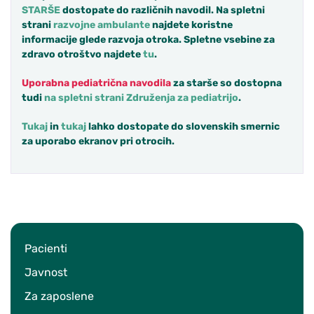
STARŠE
dostopate do različnih navodil. Na spletni
strani
razvojne ambulante
najdete koristne
informacije glede razvoja otroka. Spletne vsebine za
zdravo otroštvo najdete
tu
.
Uporabna pediatrična navodila
za starše so dostopna
tudi
na spletni strani Združenja za pediatrijo
.
Tukaj
in
tukaj
lahko dostopate do slovenskih smernic
za uporabo ekranov pri otrocih.
Pacienti
Javnost
Za zaposlene