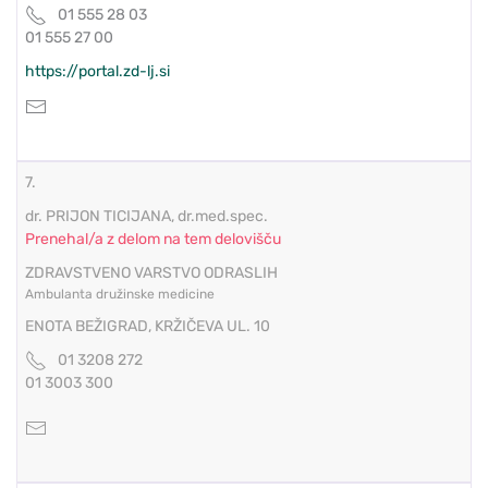
01 555 28 03
01 555 27 00
https://portal.zd-lj.si
7.
dr. PRIJON TICIJANA, dr.med.spec.
Prenehal/a z delom na tem delovišču
ZDRAVSTVENO VARSTVO ODRASLIH
Ambulanta družinske medicine
ENOTA BEŽIGRAD, KRŽIČEVA UL. 10
01 3208 272
01 3003 300