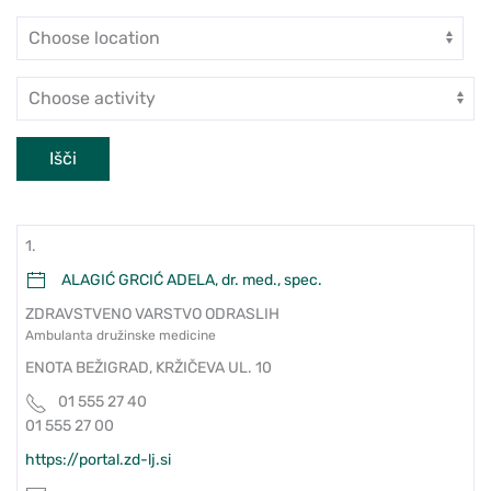
Enota
Dejavnost
Išči
1.
ALAGIĆ GRCIĆ ADELA, dr. med., spec.
ZDRAVSTVENO VARSTVO ODRASLIH
Ambulanta družinske medicine
ENOTA BEŽIGRAD, KRŽIČEVA UL. 10
01 555 27 40
01 555 27 00
https://portal.zd-lj.si