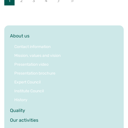
1
2
3
4
Next
End
About us
Contact information
Mission, values and vision
Presentation video
Presentation brochure
Expert Council
Institute Council
History
Quality
Our activities