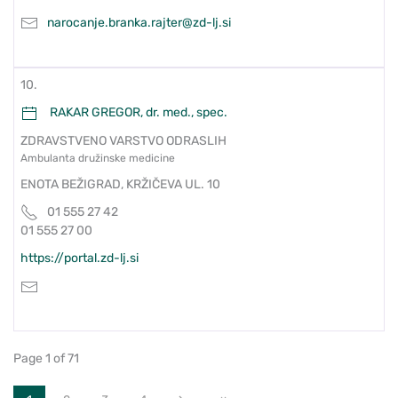
narocanje.branka.rajter@zd-lj.si
10.
RAKAR GREGOR, dr. med., spec.
ZDRAVSTVENO VARSTVO ODRASLIH
Ambulanta družinske medicine
ENOTA BEŽIGRAD, KRŽIČEVA UL. 10
01 555 27 42
01 555 27 00
https://portal.zd-lj.si
Page 1 of 71