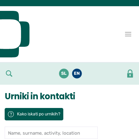
Skoči do osrednje vsebine
SL
EN
Urniki in kontakti
Kako iskati po urnikih?
Name, surname, activity, location
Iskanje po ambulantah in zdravn