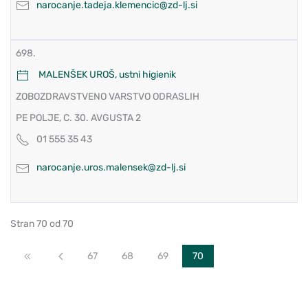
narocanje.tadeja.klemencic@zd-lj.si
698.
MALENŠEK UROŠ, ustni higienik
ZOBOZDRAVSTVENO VARSTVO ODRASLIH
PE POLJE, C. 30. AVGUSTA 2
01 555 35 43
narocanje.uros.malensek@zd-lj.si
Stran 70 od 70
Začetek
Nazaj
67
68
69
70