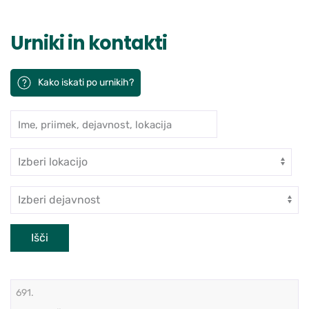
Urniki in kontakti
Kako iskati po urnikih?
Ime, priimek, dejavnost, lokacija
Iskanje po ambulantah in zdravn
Enota
Dejavnost
Išči
691.