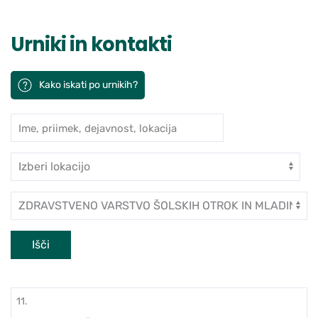
Urniki in kontakti
Kako iskati po urnikih?
Ime, priimek, dejavnost, lokacija
Iskanje po ambulantah in zdravn
Enota
Dejavnost
Išči
11.