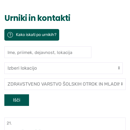
Urniki in kontakti
Kako iskati po urnikih?
Ime, priimek, dejavnost, lokacija
Iskanje po ambulantah in zdravn
Enota
Dejavnost
Išči
21.