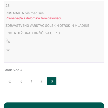
28.
RUS MARTA, viš.med.ses.
Prenehal/a z delom na tem delovišču
ZDRAVSTVENO VARSTVO ŠOLSKIH OTROK IN MLADINE
ENOTA BEŽIGRAD, KRŽIČEVA UL. 10
Stran 3 od 3
Začetek
Nazaj
1
2
3