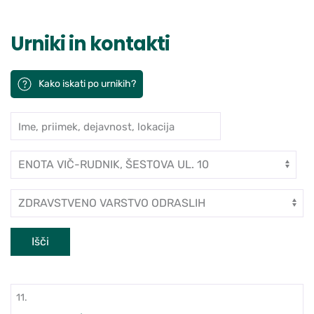
Urniki in kontakti
Kako iskati po urnikih?
Ime, priimek, dejavnost, lokacija
Iskanje po ambulantah in zdravn
Enota
Dejavnost
Išči
11.