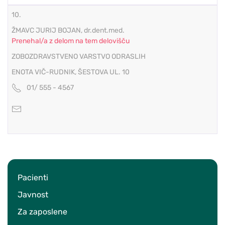
10.
ŽMAVC JURIJ BOJAN, dr.dent.med.
Prenehal/a z delom na tem delovišču
ZOBOZDRAVSTVENO VARSTVO ODRASLIH
ENOTA VIČ-RUDNIK, ŠESTOVA UL. 10
01/ 555 - 4567
Pacienti
Javnost
Za zaposlene