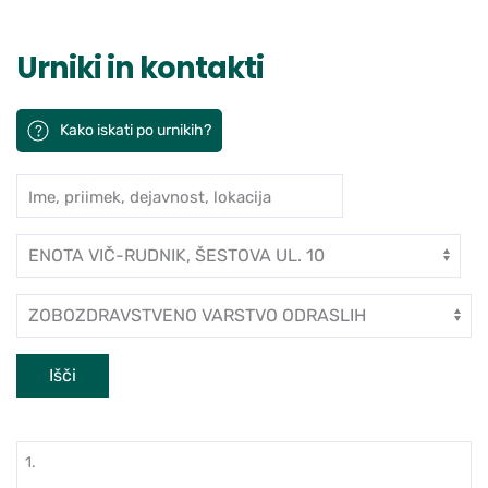
Urniki in kontakti
Kako iskati po urnikih?
Ime, priimek, dejavnost, lokacija
Iskanje po ambulantah in zdravn
Enota
Dejavnost
Išči
1.