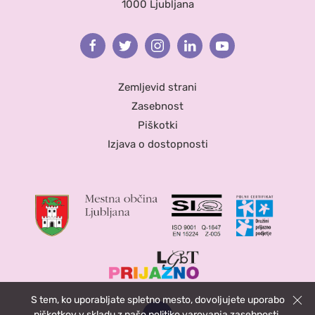
1000 Ljubljana
Facebook
Twitter
Instagram
Linkedin
Youtube
Zemljevid strani
Zasebnost
Piškotki
Izjava o dostopnosti
S tem, ko uporabljate spletno mesto, dovoljujete uporabo
Zapri
piškotkov v skladu z našo
politiko varovanja zasebnosti
.