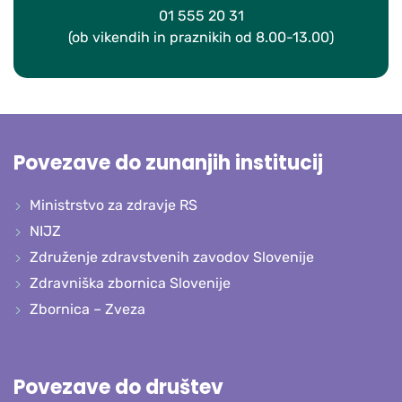
01 555 20 31
(ob vikendih in praznikih od 8.00-13.00)
Povezave do zunanjih institucij
Ministrstvo za zdravje RS
NIJZ
Združenje zdravstvenih zavodov Slovenije
Zdravniška zbornica Slovenije
Zbornica – Zveza
Povezave do društev