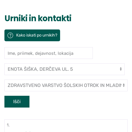
Urniki in kontakti
Kako iskati po urnikih?
Ime, priimek, dejavnost, lokacija
Iskanje po ambulantah in zdravn
Enota
Dejavnost
Išči
1.