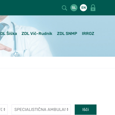
SL
EN
DL Šiška
ZDL Vič-Rudnik
ZDL SNMP
IRROZ
Dejavnost
Išči