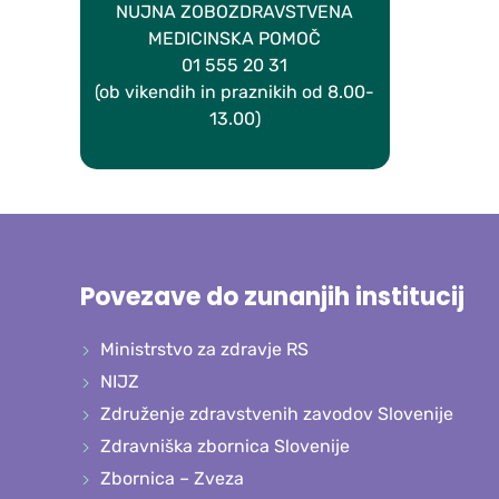
NUJNA ZOBOZDRAVSTVENA
MEDICINSKA POMOČ
01 555 20 31
(ob vikendih in praznikih od 8.00-
13.00)
Povezave do zunanjih institucij
Ministrstvo za zdravje RS
NIJZ
Združenje zdravstvenih zavodov Slovenije
Zdravniška zbornica Slovenije
Zbornica – Zveza