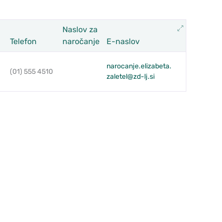
Razširi
Naslov za
Telefon
naročanje
E-naslov
narocanje.elizabeta.
(01) 555 4510
zaletel@zd-lj.si