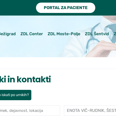
PORTAL ZA PACIENTE
Bežigrad
ZDL Center
ZDL Moste-Polje
ZDL Šentvid
Z
ki in kontakti
 iskati po urnikih?
mek, dejavnost, lokacija
Enota
je po ambulantah in zdravnikih