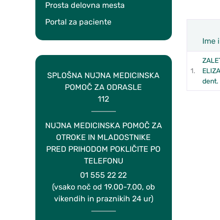
Prosta delovna mesta
Portal za paciente
Ime 
Zap.št.
ZALE
1.
ELIZA
SPLOŠNA NUJNA MEDICINSKA
dent.
POMOČ ZA ODRASLE
112
NUJNA MEDICINSKA POMOČ ZA
OTROKE IN MLADOSTNIKE
PRED PRIHODOM POKLIČITE PO
TELEFONU
01 555 22 22
(vsako noč od 19.00-7.00, ob
vikendih in praznikih 24 ur)