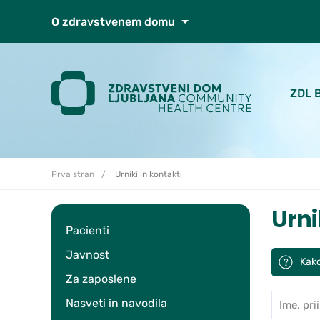
Skoči do osrednje vsebine
O zdravstvenem domu
ZDL 
Prva stran
Urniki in kontakti
Urni
Pacienti
Javnost
Kako
Za zaposlene
Ime, prii
Iskan
Nasveti in navodila