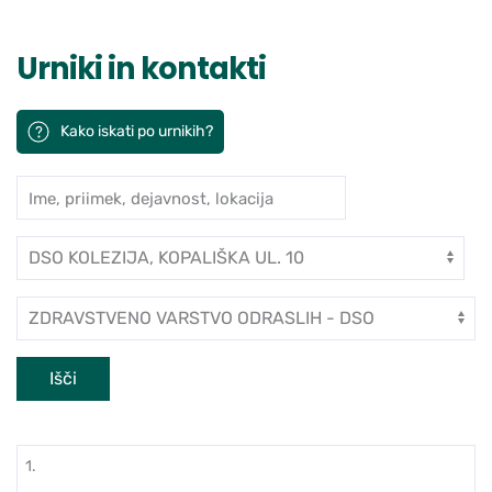
Urniki in kontakti
Kako iskati po urnikih?
Ime, priimek, dejavnost, lokacija
Iskanje po ambulantah in zdravn
Enota
Dejavnost
Išči
1.