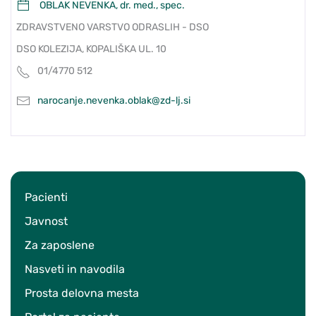
OBLAK NEVENKA, dr. med., spec.
ZDRAVSTVENO VARSTVO ODRASLIH - DSO
DSO KOLEZIJA, KOPALIŠKA UL. 10
01/4770 512
narocanje.nevenka.oblak@zd-lj.si
Pacienti
Javnost
Za zaposlene
Nasveti in navodila
Prosta delovna mesta