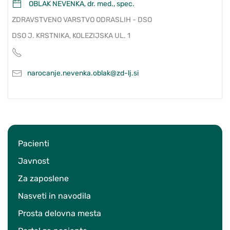
OBLAK NEVENKA, dr. med., spec.
ZDRAVSTVENO VARSTVO ODRASLIH - DSO
DSO J. KRSTNIKA, KOLEZIJSKA UL. 1
narocanje.nevenka.oblak@zd-lj.si
Pacienti
Javnost
Za zaposlene
Nasveti in navodila
Prosta delovna mesta