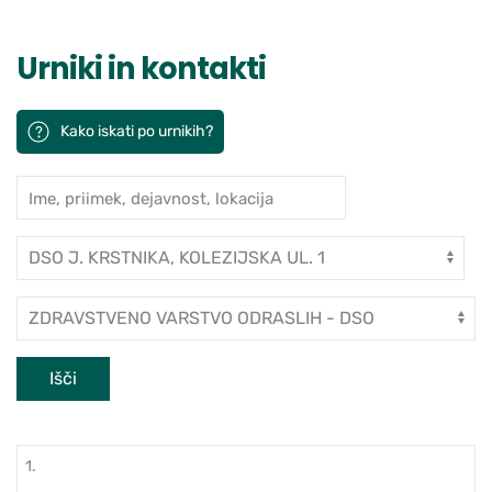
Urniki in kontakti
Kako iskati po urnikih?
Ime, priimek, dejavnost, lokacija
Iskanje po ambulantah in zdravn
Enota
Dejavnost
Išči
1.