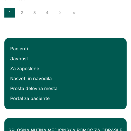
1
2
3
4
Naprej
Konec
Pacienti
Javnost
Za zaposlene
Nasveti in navodila
Prosta delovna mesta
Portal za paciente
SPLOŠNA NUJNA MEDICINSKA POMOČ ZA ODRASLE