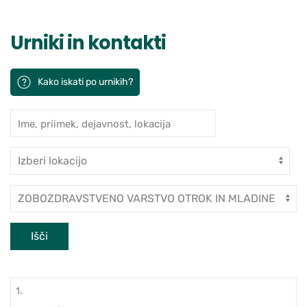
Urniki in kontakti
Kako iskati po urnikih?
Ime, priimek, dejavnost, lokacija
Iskanje po ambulantah in zdravn
Enota
Dejavnost
Išči
1.