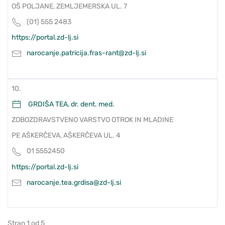
OŠ POLJANE, ZEMLJEMERSKA UL. 7
(01) 555 2483
https://portal.zd-lj.si
narocanje.patricija.fras-rant@zd-lj.si
10.
GRDIŠA TEA, dr. dent. med.
ZOBOZDRAVSTVENO VARSTVO OTROK IN MLADINE
PE AŠKERČEVA, AŠKERČEVA UL. 4
01 5552450
https://portal.zd-lj.si
narocanje.tea.grdisa@zd-lj.si
Stran 1 od 5