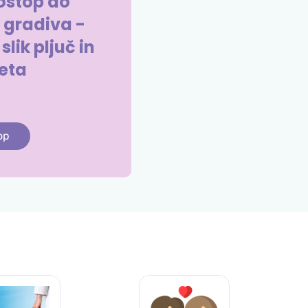
ostop do
 gradiva -
lik pljuč in
eta
op