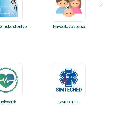
niške storitve
Navodila za starše
ualhealth
SIMTECHED