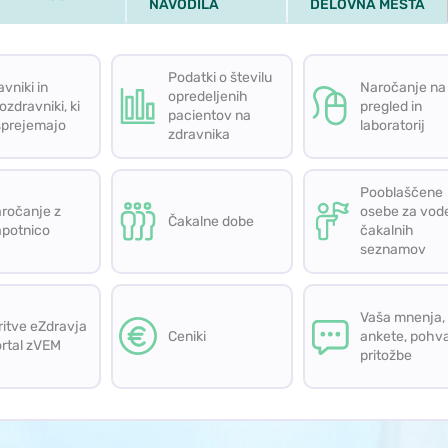
NAVODILA
DELOVNA MESTA
Podatki o številu opredeljenih pacientov na zdravnik
Podatki o številu
avniki in
Naročanje na
opredeljenih
ozdravniki, ki
pregled in
nikih
pacientov na
sprejemajo
laboratorij
zdravnika
 enNapotnico
Čakalne dobe
Pooblaščene osebe za
Pooblaščene
ročanje z
osebe za vod
Čakalne dobe
potnico
čakalnih
seznamov
ravja - portal zVEM
Ceniki
Vaša mnenja, ankete, p
Vaša mnenja,
ritve eZdravja
Ceniki
ankete, pohva
ortal zVEM
pritožbe