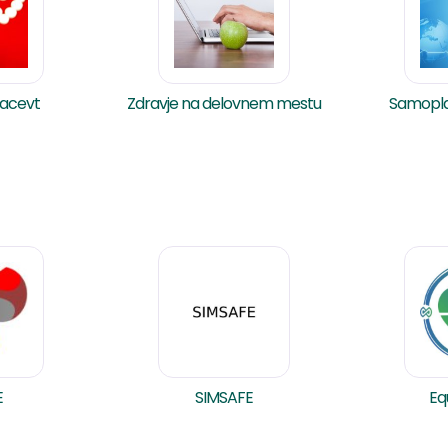
macevt
Zdravje na delovnem mestu
Samoplač
E
SIMSAFE
Eq