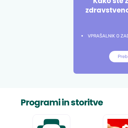
Kako ste 
zdravstven
VPRAŠALNIK O Z
Preb
Programi in storitve