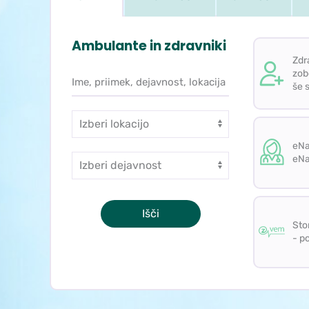
Ambulante in zdravniki
Zdr
zob
Iskanje po ambulantah in zdrav
Ime, priimek, dejavnost, lokacija
še 
Enota
Naročanje z
eNa
Dejavnost
eNa
Storitve eZd
Sto
- p