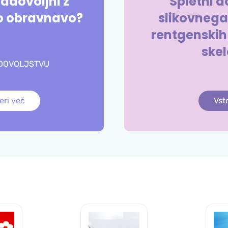
zadovoljni z
Spletni d
o obravnavo?
slikovnega
rentgenskih s
skel
ADOVOLJSTVU
eri več
Vst