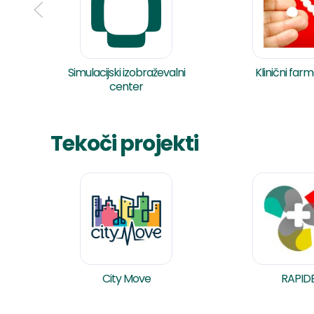
Simulacijski izobraževalni
Klinični far
center
Tekoči projekti
City Move
RAPID