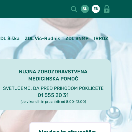
SL
EN
DL Šiška
ZDL Vič-Rudnik
ZDL SNMP
IRROZ
NUJNA ZOBOZDRAVSTVENA
MEDICINSKA POMOČ
SVETUJEMO, DA PRED PRIHODOM POKLIČETE
01 555 20 31
(ob vikendih in praznikih od 8.00-13.00)