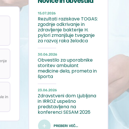
Novice in obvestila
15.07.2026
Rezultati raziskave TOGAS:
a
zgodnje odkrivanje in
zdravljenje bakterije H.
pylori zmanjšuje tveganje
za razvoj raka želodca
 vodenje čakalnih seznamov
30.06.2026
Obvestilo za uporabnike
enje
storitev ambulant
medicine dela, prometa in
športa
ohvale in pritožbe
23.06.2026
Zdravstveni dom Ljubljana
le in
in IRROZ uspešno
predstavljena na
konferenci SESAM 2026
PREBERI VEČ...