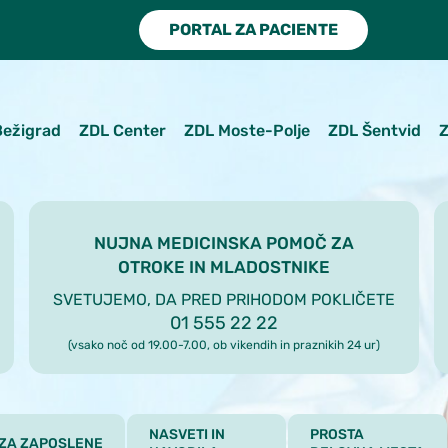
PORTAL ZA PACIENTE
Bežigrad
ZDL Center
ZDL Moste-Polje
ZDL Šentvid
Z
NUJNA MEDICINSKA POMOČ ZA
OTROKE IN MLADOSTNIKE
SVETUJEMO, DA PRED PRIHODOM POKLIČETE
01 555 22 22
(vsako noč od 19.00-7.00, ob vikendih in praznikih 24 ur)
NASVETI IN
PROSTA
ZA ZAPOSLENE