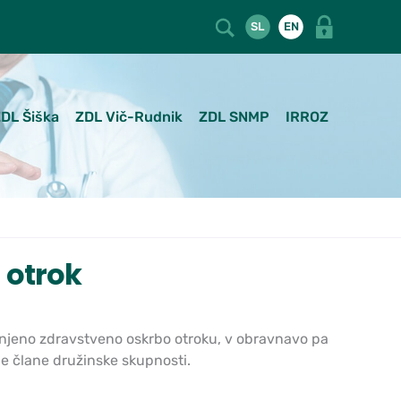
SL
EN
DL Šiška
ZDL Vič-Rudnik
ZDL SNMP
IRROZ
 otrok
injeno zdravstveno oskrbo otroku, v obravnavo pa
uge člane družinske skupnosti.