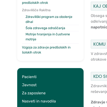
predšolskih otrok
KAJ O
Zdravilišče Rakitna
Obsega sp
Zdraviliški program za obolenje
odkrivanj
dihal
napotni
Šola zdravega odraščanja
Motnje hranjenja in čustvene
motnje
KOMU 
Vzgoja za zdravje predšolskih in
šolskih otrok
V zdravs
otrokove 
KDO S
Pacienti
Javnost
Zdravniki
reševanje
Za zaposlene
Nasveti in navodila
Zdravje 