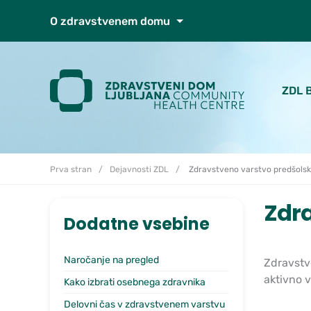
Skoči do osrednje vsebine
O zdravstvenem domu
ZDL 
Prva stran
Dejavnosti ZDL
Zdravstveno varstvo predšolsk
Zdra
Dodatne vsebine
Naročanje na pregled
Zdravstv
aktivno v
Kako izbrati osebnega zdravnika
Delovni čas v zdravstvenem varstvu