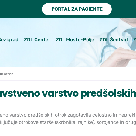
PORTAL ZA PACIENTE
Bežigrad
ZDL Center
ZDL Moste-Polje
ZDL Šentvid
Z
ih otrok
vstveno varstvo predšolskih
eno varstvo predšolskih otrok zagotavlja celostno in neprek
ključuje otrokove starše (skrbnike, rejnike), sorojence in dr