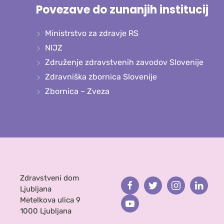
Povezave do zunanjih institucij
Ministrstvo za zdravje RS
NIJZ
Združenje zdravstvenih zavodov Slovenije
Zdravniška zbornica Slovenije
Zbornica – Zveza
Zdravstveni dom
Facebook
Twitter
Instagram
Linked
Ljubljana
Metelkova ulica 9
Youtube
1000 Ljubljana