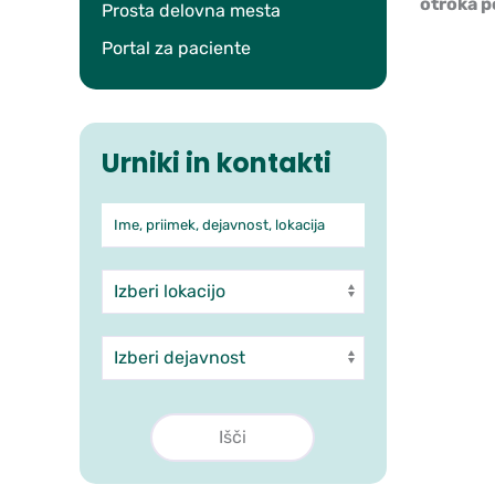
otroka p
Prosta delovna mesta
Portal za paciente
Urniki in kontakti
Ime, priimek, dejavnost, lokacija
Iskanje po ambulantah in 
Enota
Dejavnost