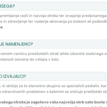
BSEGA?
remljanje rasti in razvoja otroka ter izvajanje predpisanega
e in zdravljenje ter vodenje okrevanja po bolezni ali poško
ce
.
JE NAMENJENO?
tvenem varstvu predšolskih otrok lahko izberete osebnega z
starosti oziroma do vstopa v šolo.
O IZVAJALCI?
, ki skrbijo za to starostno skupino so specialisti pediatri, 
 zdravstvenih problemov s katerimi se srečuje predšolski ot
vašega otroka je zagotovo vaša največja skrb zato boste vi