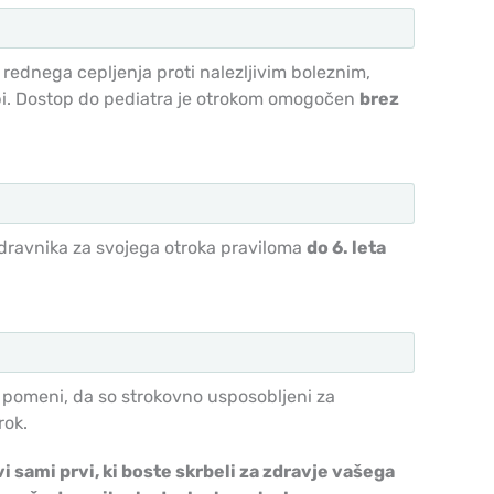
 rednega cepljenja proti nalezljivim boleznim,
dbi. Dostop do pediatra je otrokom omogočen
brez
dravnika za svojega otroka praviloma
do 6. leta
kar pomeni, da so strokovno usposobljeni za
rok.
 sami prvi, ki boste skrbeli za zdravje vašega